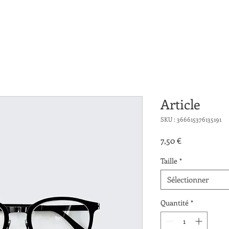
Article
SKU : 366615376135191
Prix
7,50 €
Taille
*
Sélectionner
Quantité
*